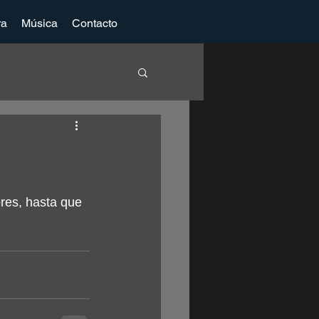
ra
Música
Contacto
res, hasta que 