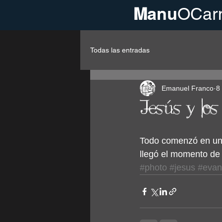
M
anu
OCar
Todas las entradas
Emanuel Franco
8
Jesús y los
Todo comenzó en un 
llegó el momento de 
#photo
#jesus
#evan