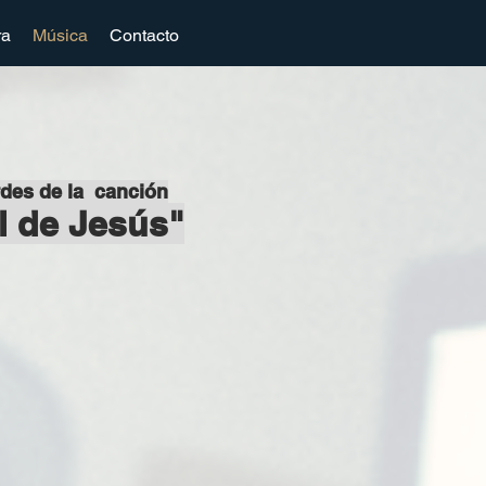
ra
Música
Contacto
rdes de la canción
l de Jesús"