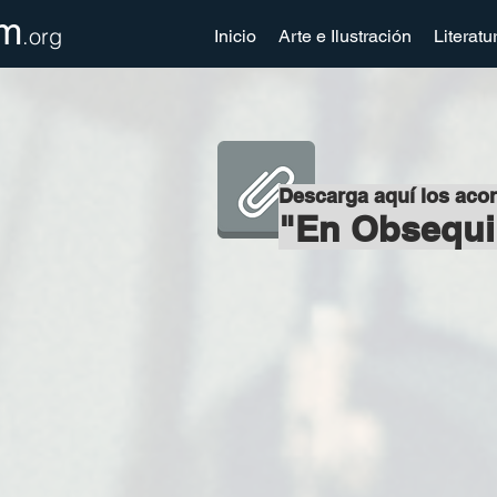
m
.org
Inicio
Arte e Ilustración
Literatu
Descarga aquí los aco
"En Obsequi