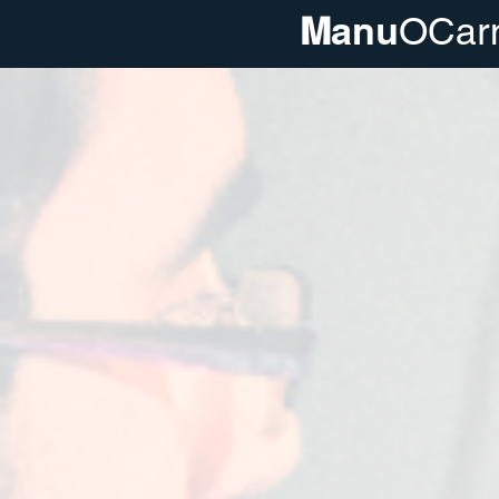
M
anu
OCar